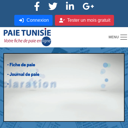
Connexion
Tester un mois gratuit
MENU