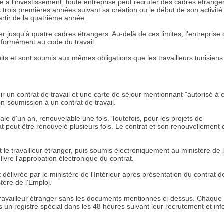
e à l'investissement, toute entreprise peut recruter des cadres étrange
s trois premières années suivant sa création ou le début de son activité
artir de la quatrième année.
 jusqu'à quatre cadres étrangers. Au-delà de ces limites, l'entreprise 
onformément au code du travail.
its et sont soumis aux mêmes obligations que les travailleurs tunisiens
oir un contrat de travail et une carte de séjour mentionnant "autorisé à 
on-soumission à un contrat de travail.
ale d'un an, renouvelable une fois. Toutefois, pour les projets de
t peut être renouvelé plusieurs fois. Le contrat et son renouvellement 
et le travailleur étranger, puis soumis électroniquement au ministère de 
livre l'approbation électronique du contrat.
 délivrée par le ministère de l'Intérieur après présentation du contrat d
stère de l'Emploi.
availleur étranger sans les documents mentionnés ci-dessus. Chaque
ns un registre spécial dans les 48 heures suivant leur recrutement et inf