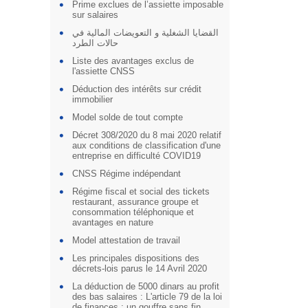
Prime exclues de l’assiette imposable
sur salaires
القضايا الشغلية و التعويضات المالية في
حالات الطرد
Liste des avantages exclus de
l'assiette CNSS
Déduction des intérêts sur crédit
immobilier
Model solde de tout compte
Décret 308/2020 du 8 mai 2020 relatif
aux conditions de classification d'une
entreprise en difficulté COVID19
CNSS Régime indépendant
Régime fiscal et social des tickets
restaurant, assurance groupe et
consommation téléphonique et
avantages en nature
Model attestation de travail
Les principales dispositions des
décrets-lois parus le 14 Avril 2020
La déduction de 5000 dinars au profit
des bas salaires : L'article 79 de la loi
de finances : un gouffre sans fin