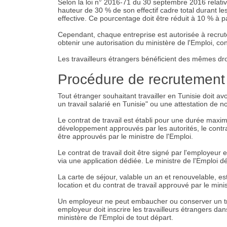
Selon la loi n° 2016-71 du 30 septembre 2016 relativ
hauteur de 30 % de son effectif cadre total durant le
effective. Ce pourcentage doit être réduit à 10 % à p
Cependant, chaque entreprise est autorisée à recruter
obtenir une autorisation du ministère de l'Emploi, c
Les travailleurs étrangers bénéficient des mêmes dro
Procédure de recrutement
Tout étranger souhaitant travailler en Tunisie doit av
un travail salarié en Tunisie" ou une attestation de n
Le contrat de travail est établi pour une durée maxim
développement approuvés par les autorités, le contra
être approuvés par le ministre de l'Emploi.
Le contrat de travail doit être signé par l'employeur 
via une application dédiée. Le ministre de l'Emploi dé
La carte de séjour, valable un an et renouvelable, est
location et du contrat de travail approuvé par le mini
Un employeur ne peut embaucher ou conserver un tr
employeur doit inscrire les travailleurs étrangers da
ministère de l'Emploi de tout départ.