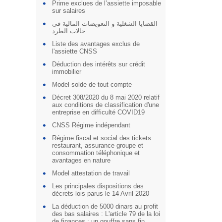
Prime exclues de l’assiette imposable
sur salaires
القضايا الشغلية و التعويضات المالية في
حالات الطرد
Liste des avantages exclus de
l'assiette CNSS
Déduction des intérêts sur crédit
immobilier
Model solde de tout compte
Décret 308/2020 du 8 mai 2020 relatif
aux conditions de classification d'une
entreprise en difficulté COVID19
CNSS Régime indépendant
Régime fiscal et social des tickets
restaurant, assurance groupe et
consommation téléphonique et
avantages en nature
Model attestation de travail
Les principales dispositions des
décrets-lois parus le 14 Avril 2020
La déduction de 5000 dinars au profit
des bas salaires : L'article 79 de la loi
de finances : un gouffre sans fin