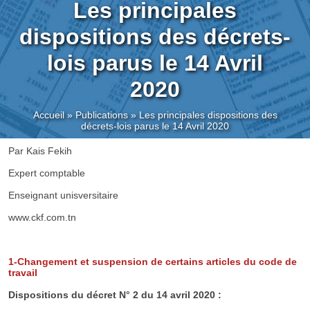
Les principales
dispositions des décrets-
lois parus le 14 Avril
2020
Accueil
»
Publications
»
Les principales dispositions des
décrets-lois parus le 14 Avril 2020
Par Kais Fekih
Expert comptable
Enseignant unisversitaire
www.ckf.com.tn
1-Changement et suspension de certains articles du code de
travail
Dispositions du décret N° 2 du 14 avril 2020 :