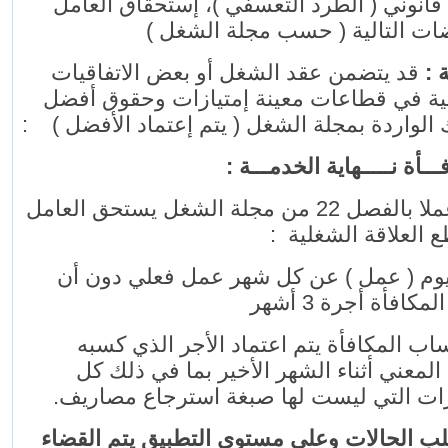
انوني ( الطرد التعسفي )، إستحقاق العامل
ويضات التالية ( حسب مجلة الشغل
ظة
قد يتضمن عقد الشغل أو بعض الاتفاقيات
ية في قطاعات معينة إمتيازات وحقوق أفضل
تلك الواردة بمجلة الشغل ( يتم إعتماد الأفضل
حيث عملا بالفصل 22 من مجلة الشغل يستحق العامل
طع العلاقة الشغلية
وم ( عمل ) عن كل شهر عمل فعلي دون أن
مكافأة أجرة 3 أشهر
اب ﺍﻟﻤﻜﺎﻓﺄﺓ ﻳﺘﻢ ﺍﻋﺘﻤﺎﺩ ﺍﻷﺟﺮ ﺍﻟﺬﻱ ﻛﺴﺒﻪ
ﺍﻟﻤﻌﻨﻲ ﺃﺛﻨﺎء ﺍﻟﺸﻬﺮ الأخير ﺑﻤﺎ ﻓﻲ ﺫﻟﻚ ﻛﻞ
.
ﺯﺍﺕ ﺍﻟﺘﻲ ﻟﻴﺴﺖ ﻟﻬﺎ ﺻﺒﻐﺔ ﺍﺳﺘﺮﺟﺎﻉ ﻣﺼﺎﺭﻳﻒ
ب الحالات وعلى مستوى التطبيق يتم القضاء