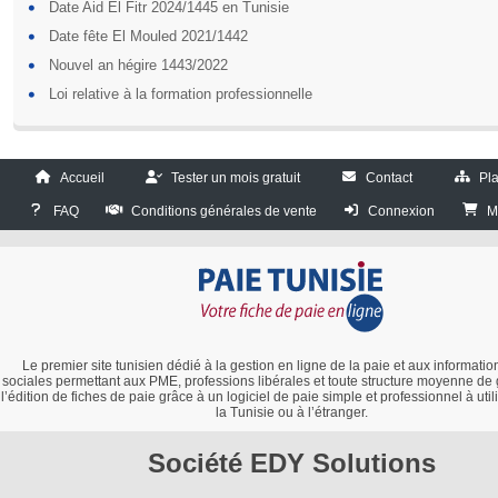
Date Aid El Fitr 2024/1445 en Tunisie
Date fête El Mouled 2021/1442
Nouvel an hégire 1443/2022
Loi relative à la formation professionnelle
Accueil
Tester un mois gratuit
Contact
Pla
FAQ
Conditions générales de vente
Connexion
M
Le premier site tunisien dédié à la gestion en ligne de la paie et aux information
sociales permettant aux PME, professions libérales et toute structure moyenne de 
l’édition de fiches de paie grâce à un logiciel de paie simple et professionnel à utili
la Tunisie ou à l’étranger.
Société EDY Solutions