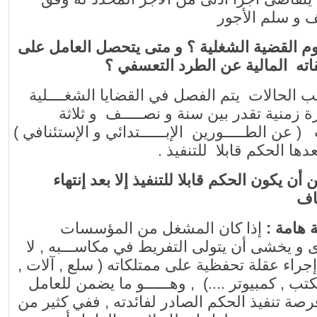
ف و سلم الأجور
-م القضية الشغلية ؟ و متى يتحصل العامل على
ته المالية عن الطرد التعسفي ؟
 الحالات يتم الفصل في القضايا الشغــــلية
 زمنية تقدر بين سنة و نصـــــف و ثلاثة
 ( عن الطـــــورين الإبــــــتدائي و الإستئنافي
بعدها الحكم قابلا للتنفيذ
- أن يكون الحكم قابلا للتنفيذ إلا بعد إنتهاء
اف
ظة هامة
إذا كان المشغل من المؤسسات
و يخشى أن يتولى التفريط في مكاســـبه , لا
 إجراء عقلة تحفظية على ممتلكاته ( سلع , آلات
تب , كمبيوتر ....) , وهــــــو ما يضمن للعامل
رصة تنفيذ الحكم الصادر لفائدته , ففي كثير من