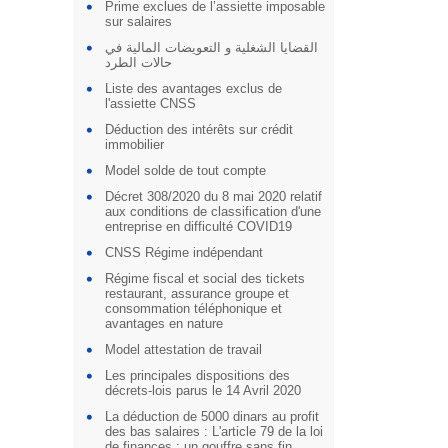
Prime exclues de l’assiette imposable
sur salaires
القضايا الشغلية و التعويضات المالية في
حالات الطرد
Liste des avantages exclus de
l'assiette CNSS
Déduction des intérêts sur crédit
immobilier
Model solde de tout compte
Décret 308/2020 du 8 mai 2020 relatif
aux conditions de classification d'une
entreprise en difficulté COVID19
CNSS Régime indépendant
Régime fiscal et social des tickets
restaurant, assurance groupe et
consommation téléphonique et
avantages en nature
Model attestation de travail
Les principales dispositions des
décrets-lois parus le 14 Avril 2020
La déduction de 5000 dinars au profit
des bas salaires : L'article 79 de la loi
de finances : un gouffre sans fin