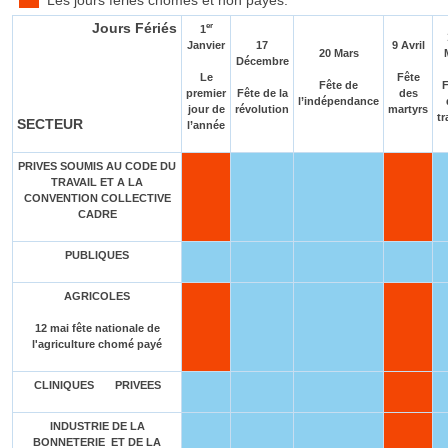
Jours Fériés
er
1
Janvier
17
9 Avril
20 Mars
Décembre
Le
Fête
Fête de
F
premier
Fête de la
des
l’indépendance
jour de
révolution
martyrs
tr
SECTEUR
l’année
PRIVES SOUMIS AU CODE DU
TRAVAIL ET A LA
CONVENTION COLLECTIVE
CADRE
PUBLIQUES
AGRICOLES
12 mai fête nationale de
l'agriculture chomé payé
CLINIQUES PRIVEES
INDUSTRIE DE LA
BONNETERIE ET DE LA