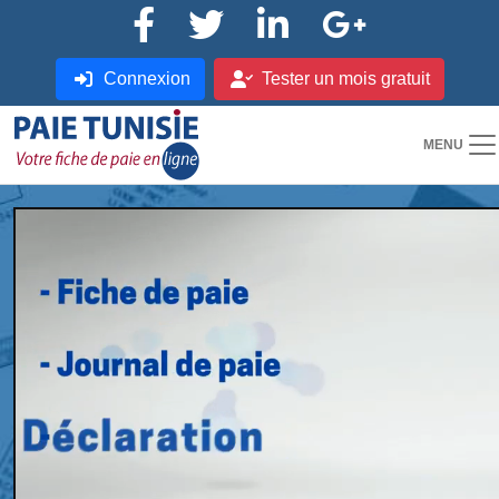
Connexion
Tester un mois gratuit
MENU