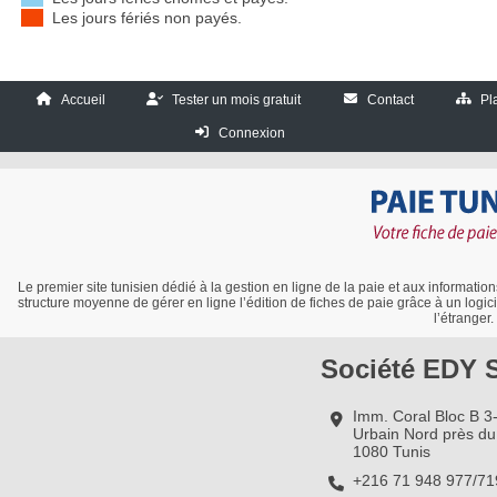
Les jours fériés non payés.
Accueil
Tester un mois gratuit
Contact
Pl
Connexion
Le premier site tunisien dédié à la gestion en ligne de la paie et aux informatio
structure moyenne de gérer en ligne l’édition de fiches de paie grâce à un logicie
l’étranger.
Société EDY 
Imm. Coral Bloc B 3-
Urbain Nord près du 
1080 Tunis
+216 71 948 977/7