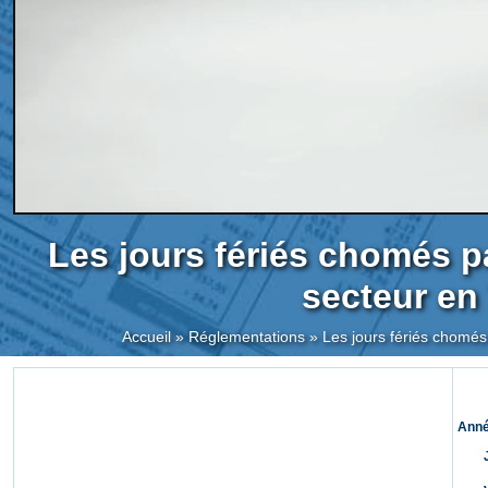
Les jours fériés chomés 
secteur en
Accueil
»
Réglementations
»
Les jours fériés chomés
Anné