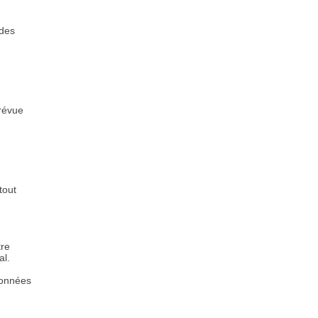
 des
prévue
tout
tre
al.
 données