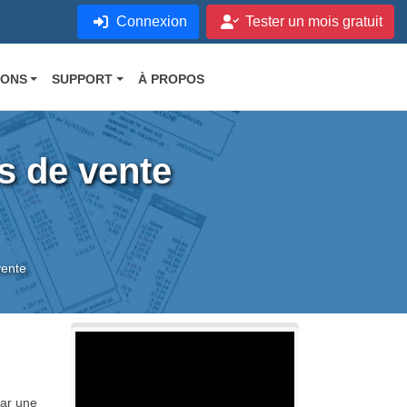
Connexion
Tester un mois gratuit
IONS
SUPPORT
À PROPOS
s de vente
vente
par une