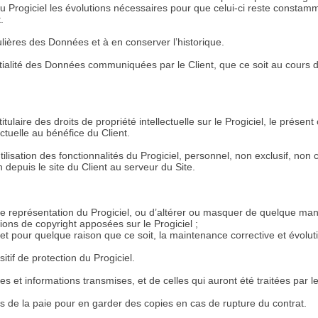
au Progiciel les évolutions nécessaires pour que celui-ci reste constam
.
ières des Données et à en conserver l’historique.
entialité des Données communiquées par le Client, que ce soit au cours d
titulaire des droits de propriété intellectuelle sur le Progiciel, le présent
ectuelle au bénéfice du Client.
utilisation des fonctionnalités du Progiciel, personnel, non exclusif, non 
n depuis le site du Client au serveur du Site.
e représentation du Progiciel, ou d’altérer ou masquer de quelque man
tions de copyright apposées sur le Progiciel ;
 et pour quelque raison que ce soit, la maintenance corrective et évolut
tif de protection du Progiciel.
 et informations transmises, et de celles qui auront été traitées par le
ts de la paie pour en garder des copies en cas de rupture du contrat.