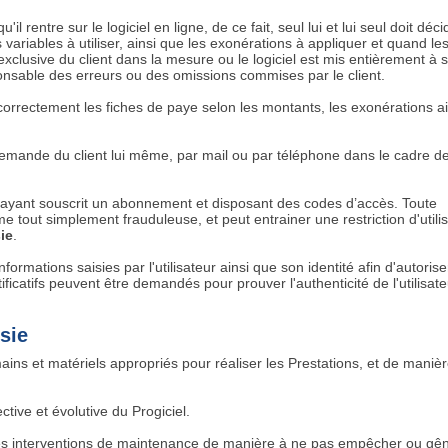
 rentre sur le logiciel en ligne, de ce fait, seul lui et lui seul doit déc
variables à utiliser, ainsi que les exonérations à appliquer et quand le
exclusive du client dans la mesure ou le logiciel est mis entièrement à 
onsable des erreurs ou des omissions commises par le client.
correctement les fiches de paye selon les montants, les exonérations a
emande du client lui même, par mail ou par téléphone dans le cadre de
 ayant souscrit un abonnement et disposant des codes d’accès. Toute
 tout simplement frauduleuse, et peut entrainer une restriction d'utilis
ie
.
nformations saisies par l'utilisateur ainsi que son identité afin d'autoris
tificatifs peuvent être demandés pour prouver l'authenticité de l'utilisate
sie
ns et matériels appropriés pour réaliser les Prestations, et de manièr
tive et évolutive du Progiciel.
 les interventions de maintenance de manière à ne pas empêcher ou gê