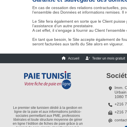
En cas de cessation des relations contractuelles, po
l’ensemble des Données et informations remises. Il 
Le Site fera également en sorte que le Client puisse
l’assistance d’un autre prestataire.
A cet effet, il s’engage à fournir au Client l’ensembl
En tant que besoin, le Site accepte également de fou
seront facturées aux tarifs du Site alors en vigueur.
Accueil
Tester un mois gratuit
Socié
Imm. C
Urbain
1080 T
+216 7
Le premier site tunisien dédié à la gestion en
ligne de la paie et aux informations juridico-
+216 7
sociales permettant aux PME, professions
libérales et toute structure moyenne de gérer
contac
en ligne l’édition de fiches de paie grâce à un