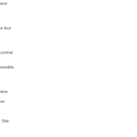
ment
e leur
 contrat
cessible,
ière
ive
 Site.