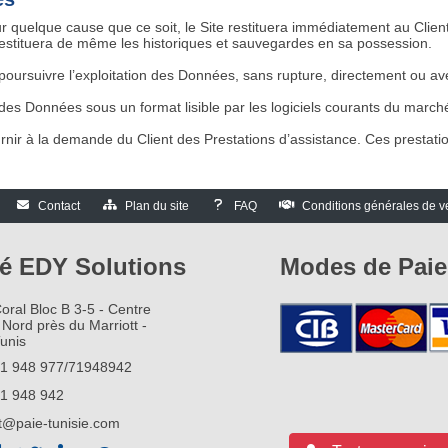
ur quelque cause que ce soit, le Site restituera immédiatement au Clien
restituera de même les historiques et sauvegardes en sa possession.
 poursuivre l’exploitation des Données, sans rupture, directement ou av
e des Données sous un format lisible par les logiciels courants du march
rnir à la demande du Client des Prestations d’assistance. Ces prestati
Contact
Plan du site
FAQ
Conditions générales de v
té EDY Solutions
Modes de Pai
oral Bloc B 3-5 - Centre
 Nord près du Marriott -
unis
1 948 977/71948942
1 948 942
t@paie-tunisie.com