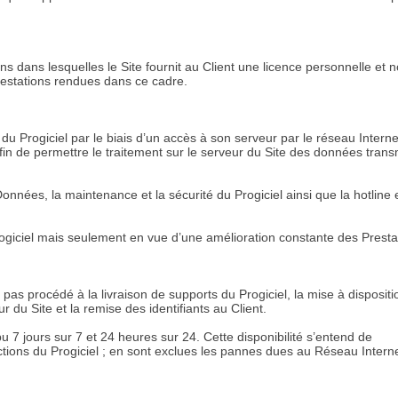
ons dans lesquelles le Site fournit au Client une licence personnelle et 
restations rendues dans ce cadre.
s du Progiciel par le biais d’un accès à son serveur par le réseau Interne
 afin de permettre le traitement sur le serveur du Site des données tran
nnées, la maintenance et la sécurité du Progiciel ainsi que la hotline 
 Progiciel mais seulement en vue d’une amélioration constante des Presta
t pas procédé à la livraison de supports du Progiciel, la mise à dispositi
r du Site et la remise des identifiants au Client.
u 7 jours sur 7 et 24 heures sur 24. Cette disponibilité s’entend de
fonctions du Progiciel ; en sont exclues les pannes dues au Réseau Intern