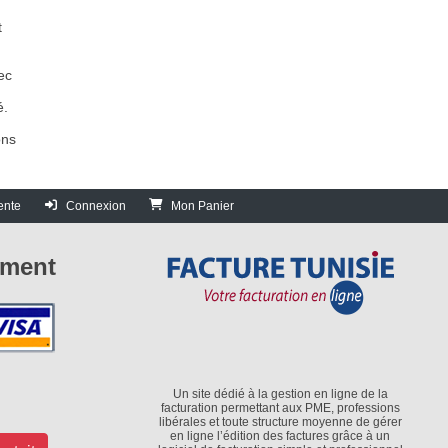
t
ec
é.
ons
ente
Connexion
Mon Panier
ement
Un site dédié à la gestion en ligne de la
facturation permettant aux PME, professions
libérales et toute structure moyenne de gérer
en ligne l’édition des factures grâce à un