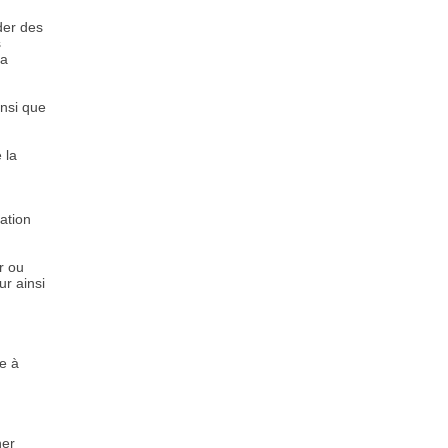
ider des
s
sa
insi que
 la
ation
er ou
ur ainsi
e à
ner